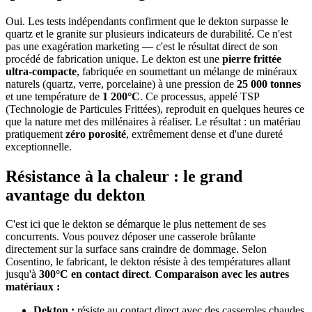
Oui. Les tests indépendants confirment que le dekton surpasse le
quartz et le granite sur plusieurs indicateurs de durabilité. Ce n'est
pas une exagération marketing — c'est le résultat direct de son
procédé de fabrication unique. Le dekton est une
pierre frittée
ultra-compacte
, fabriquée en soumettant un mélange de minéraux
naturels (quartz, verre, porcelaine) à une pression de
25 000 tonnes
et une température de
1 200°C
. Ce processus, appelé TSP
(Technologie de Particules Frittées), reproduit en quelques heures ce
que la nature met des millénaires à réaliser. Le résultat : un matériau
pratiquement
zéro porosité
, extrêmement dense et d'une dureté
exceptionnelle.
Résistance à la chaleur : le grand
avantage du dekton
C'est ici que le dekton se démarque le plus nettement de ses
concurrents. Vous pouvez déposer une casserole brûlante
directement sur la surface sans craindre de dommage. Selon
Cosentino, le fabricant, le dekton résiste à des températures allant
jusqu'à
300°C en contact direct
.
Comparaison avec les autres
matériaux :
Dekton :
résiste au contact direct avec des casseroles chaudes