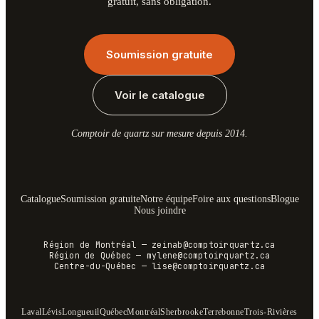
gratuit, sans obligation.
Soumission gratuite
Voir le catalogue
Comptoir de quartz sur mesure depuis 2014.
Catalogue
Soumission gratuite
Notre équipe
Foire aux questions
Blogue
Nous joindre
Région de Montréal
—
zeinab@comptoirquartz.ca
Région de Québec
—
mylene@comptoirquartz.ca
Centre-du-Québec
—
lise@comptoirquartz.ca
Laval
Lévis
Longueuil
Québec
Montréal
Sherbrooke
Terrebonne
Trois-Rivières