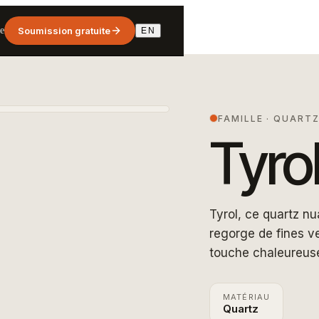
e
Soumission gratuite
EN
FAMILLE
·
QUART
Tyro
Tyrol, ce quartz nu
regorge de fines ve
touche chaleureus
MATÉRIAU
Quartz