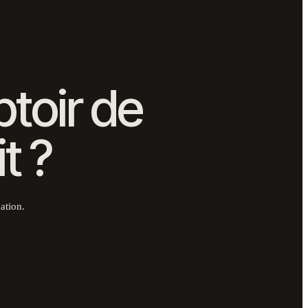
toir de
t ?
ation.