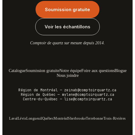
Soumission gratuite
Voir les échantillons
Comptoir de quartz sur mesure depuis 2014.
Catalogue
Soumission gratuite
Notre équipe
Foire aux questions
Blogue
Nous joindre
Région de Montréal
—
zeinab@comptoirquartz.ca
Région de Québec
—
mylene@comptoirquartz.ca
Centre-du-Québec
—
lise@comptoirquartz.ca
Laval
Lévis
Longueuil
Québec
Montréal
Sherbrooke
Terrebonne
Trois-Rivières