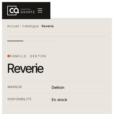
Accueil
Catalogue
Reverie
Marbre blanc avec veines dorées
REVERIE
FAMILLE
·
DEKTON
Reverie
MARQUE
Dekton
DISPONIBILITÉ
En stock