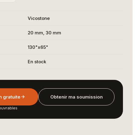
Vicostone
20 mm, 30 mm
130"x65"
En stock
 gratuite
Obtenir ma soumission
ouvrables