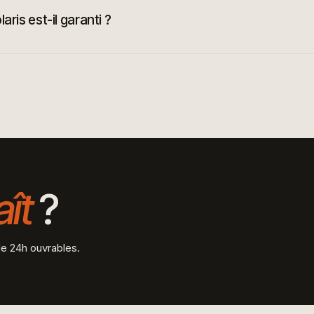
ris est-il garanti ?
aît
?
e 24h ouvrables.