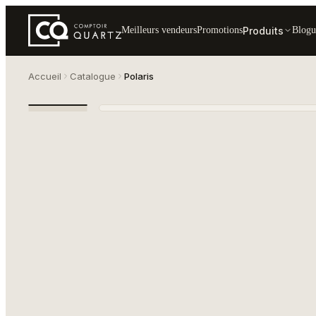
Produits
Meilleurs vendeurs
Promotions
Blogu
Accueil
Catalogue
Polaris
Comptoir de quartz Polaris — Vicostone
POLARIS