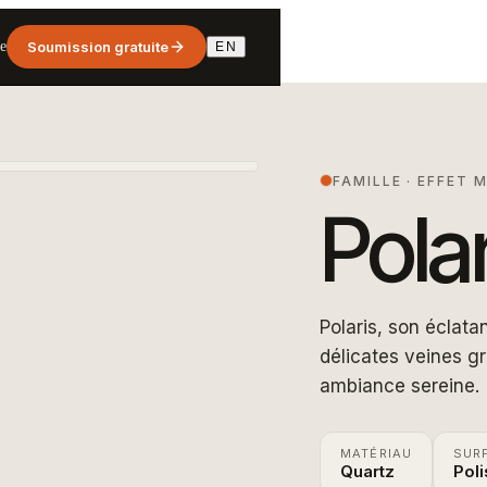
e
Soumission gratuite
EN
FAMILLE
·
EFFET 
Polar
Polaris, son éclat
délicates veines gr
ambiance sereine.
MATÉRIAU
SUR
Quartz
Pol