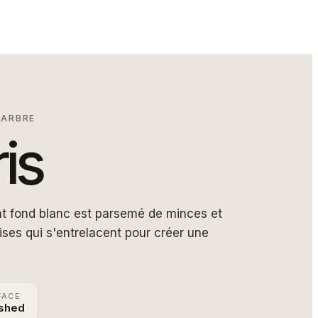
MARBRE
is
ant fond blanc est parsemé de minces et
ises qui s'entrelacent pour créer une
FACE
ished