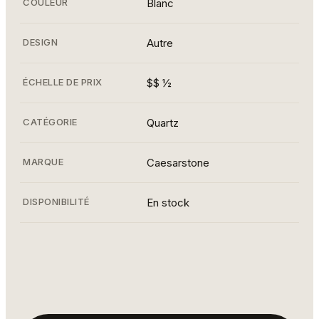
COULEUR
Blanc
DESIGN
Autre
ÉCHELLE DE PRIX
$$ ½
CATÉGORIE
Quartz
MARQUE
Caesarstone
DISPONIBILITÉ
En stock
Cuisine moderne avec îlot central et fenêtres
panoramiques.