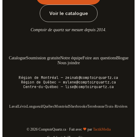
Voir le catalogue
Comptoir de quartz sur mesure depuis 2014.
Catalogue
Soumission gratuite
Notre équipe
Foire aux questions
Blogue
Nous joindre
Région de Montréal
—
zeinab@comptoirquartz.ca
Région de Québec
—
mylene@comptoirquartz.ca
Centre-du-Québec
—
lise@comptoirquartz.ca
Laval
Lévis
Longueuil
Québec
Montréal
Sherbrooke
Terrebonne
Trois-Rivières
© 2026 ComptoirQuartz.ca · Fait avec
par
TactikMedia